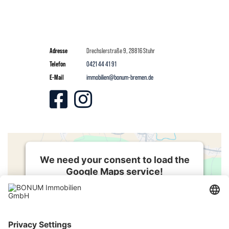
Adresse
Drechslerstraße
9, 28816 Stuhr
Telefon
0421 44 41 91
E-Mail
immobilien@bonum-bremen.de
We need your consent to load the
Google Maps service!
We use a third party service to embed
map content that may collect data
about your activity. Please review the
details and accept the service to see