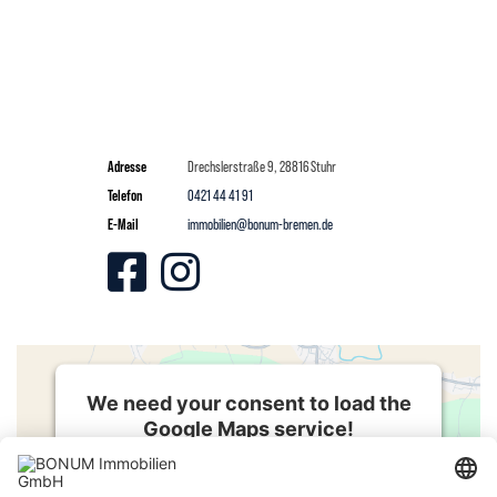
Adresse
Drechslerstraße
9, 28816 Stuhr
Telefon
0421 44 41 91
E-Mail
immobilien@bonum-bremen.de
We need your consent to load the
Google Maps service!
We use a third party service to embed
map content that may collect data