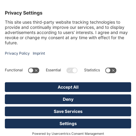
about your activity. Please review the
details and accept the service to see
this map.
More Information
Abonnieren Sie unseren Newsletter
Accept
Melden Sie sich heute kostenlos an und werden Sie als erster über neue Updates
informiert.
© BONUM Immobilien GmbH
Powered by
Usercentrics Consent
Management Platform
Impressum
Kontakt
Datenschutz
AGB
Datenschutzeinstellungen
powered by
Maklervertrag widerrufen